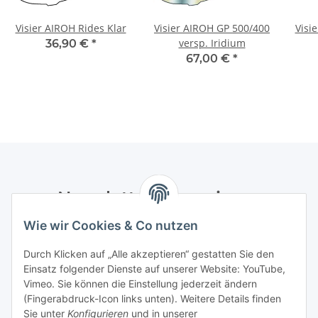
Visier AIROH Rides Klar
Visier AIROH GP 500/400
Visi
versp. Iridium
36,90 €
*
67,00 €
*
Newsletter Abonnieren
Wie wir Cookies & Co nutzen
Bitte senden Sie mir entsprechend Ihrer
Datenschutzerklärung
regelmäßig und jederzeit widerruflich
Durch Klicken auf „Alle akzeptieren“ gestatten Sie den
Informationen zu Ihrem Produktsortiment per E-Mail zu.
Einsatz folgender Dienste auf unserer Website: YouTube,
Vimeo. Sie können die Einstellung jederzeit ändern
Abonnieren
(Fingerabdruck-Icon links unten). Weitere Details finden
Newsletter Abonnieren
Sie unter
Konfigurieren
und in unserer