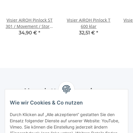
Visier AIROH Pinlock ST
Visier AIROH Pinlock T
Visi
301 / Movement / Storm
600 klar
- klar
34,90 €
*
32,51 €
*
Newsletter Abonnieren
Wie wir Cookies & Co nutzen
Bitte senden Sie mir entsprechend Ihrer
Datenschutzerklärung
regelmäßig und jederzeit widerruflich
Durch Klicken auf „Alle akzeptieren“ gestatten Sie den
Informationen zu Ihrem Produktsortiment per E-Mail zu.
Einsatz folgender Dienste auf unserer Website: YouTube,
Vimeo. Sie können die Einstellung jederzeit ändern
Abonnieren