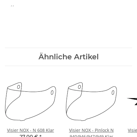
, ,
Ähnliche Artikel
Visier NOX - N 608 Klar
Visier NOX - Pinlock N
Visi
940/946/947/949 Klar
27,00 €
*