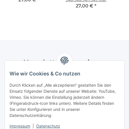
27,00 €
*
Newsletter Abonnieren
Wie wir Cookies & Co nutzen
Bitte senden Sie mir entsprechend Ihrer
Datenschutzerklärung
regelmäßig und jederzeit widerruflich
Durch Klicken auf „Alle akzeptieren“ gestatten Sie den
Informationen zu Ihrem Produktsortiment per E-Mail zu.
Einsatz folgender Dienste auf unserer Website: YouTube,
Vimeo. Sie können die Einstellung jederzeit ändern
Abonnieren
(Fingerabdruck-Icon links unten). Weitere Details finden
Newsletter Abonnieren
Sie unter
Konfigurieren
und in unserer
Datenschutzerklärung
.
Informationen
Impressum
|
Datenschutz