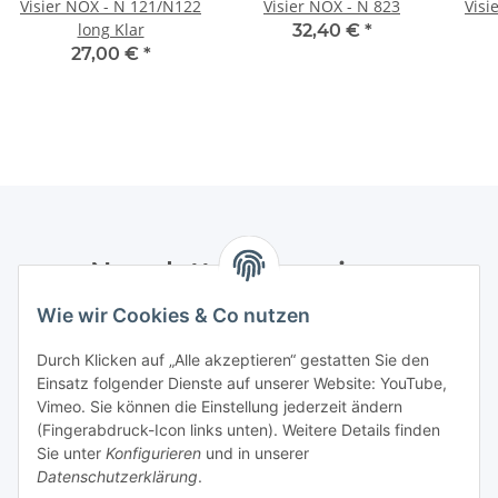
Visier NOX - N 121/N122
Visier NOX - N 823
Visi
long Klar
32,40 €
*
27,00 €
*
Newsletter Abonnieren
Wie wir Cookies & Co nutzen
Bitte senden Sie mir entsprechend Ihrer
Datenschutzerklärung
regelmäßig und jederzeit widerruflich
Durch Klicken auf „Alle akzeptieren“ gestatten Sie den
Informationen zu Ihrem Produktsortiment per E-Mail zu.
Einsatz folgender Dienste auf unserer Website: YouTube,
Vimeo. Sie können die Einstellung jederzeit ändern
Abonnieren
(Fingerabdruck-Icon links unten). Weitere Details finden
Newsletter Abonnieren
Sie unter
Konfigurieren
und in unserer
Datenschutzerklärung
.