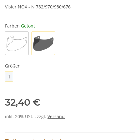
Visier NOX - N 782/970/980/676
Farben
Getönt
Klar
Getönt
Größen
1
1
32,40 €
inkl. 20% USt. , zzgl.
Versand