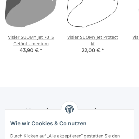
Visier SUOMY Jet 70´S
Visier SUOMY Jet Protect
Vi
Getönt - medium
kf
43,90 €
*
22,00 €
*
Newsletter Abonnieren
Wie wir Cookies & Co nutzen
Bitte senden Sie mir entsprechend Ihrer
Datenschutzerklärung
regelmäßig und jederzeit widerruflich
Durch Klicken auf „Alle akzeptieren“ gestatten Sie den
Informationen zu Ihrem Produktsortiment per E-Mail zu.