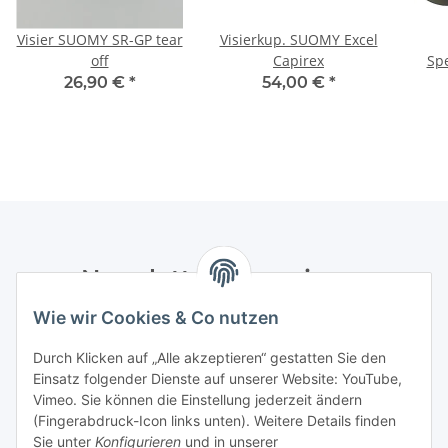
Visier SUOMY SR-GP tear
Visierkup. SUOMY Excel
off
Capirex
Spe
26,90 €
*
54,00 €
*
Newsletter Abonnieren
Wie wir Cookies & Co nutzen
Bitte senden Sie mir entsprechend Ihrer
Datenschutzerklärung
regelmäßig und jederzeit widerruflich
Durch Klicken auf „Alle akzeptieren“ gestatten Sie den
Informationen zu Ihrem Produktsortiment per E-Mail zu.
Einsatz folgender Dienste auf unserer Website: YouTube,
Vimeo. Sie können die Einstellung jederzeit ändern
Abonnieren
(Fingerabdruck-Icon links unten). Weitere Details finden
Newsletter Abonnieren
Sie unter
Konfigurieren
und in unserer