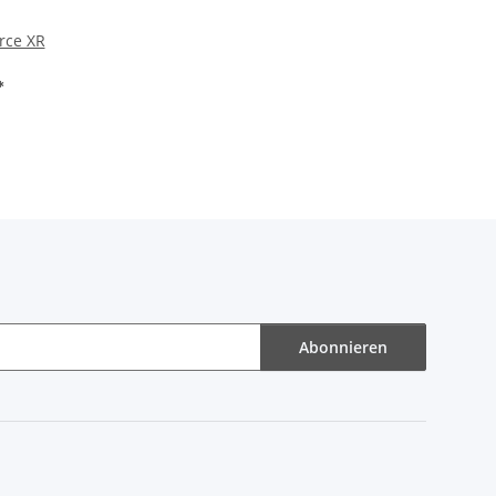
rce XR
*
Abonnieren