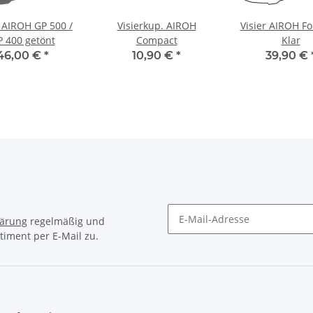
r AIROH GP 500 /
Visierkup. AIROH
Visier AIROH Fo
 400 getönt
Compact
Klar
46,00 €
*
10,90 €
*
39,90 €
lärung
regelmäßig und
timent per E-Mail zu.
Newsletter Abonnieren