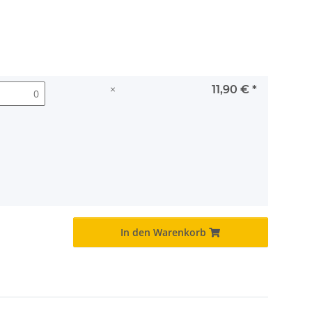
×
11,90 €
*
In den Warenkorb