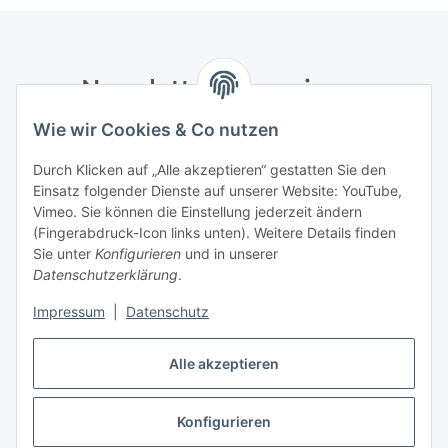
Newsletter Abonnieren
Wie wir Cookies & Co nutzen
Bitte senden Sie mir entsprechend Ihrer
Datenschutzerklärung
regelmäßig und jederzeit widerruflich
Durch Klicken auf „Alle akzeptieren“ gestatten Sie den
Informationen zu Ihrem Produktsortiment per E-Mail zu.
Einsatz folgender Dienste auf unserer Website: YouTube,
Vimeo. Sie können die Einstellung jederzeit ändern
Abonnieren
(Fingerabdruck-Icon links unten). Weitere Details finden
Newsletter Abonnieren
Sie unter
Konfigurieren
und in unserer
Datenschutzerklärung
.
Informationen
Impressum
|
Datenschutz
Gesetzliche Informationen
Alle akzeptieren
Konfigurieren
Vertrag widerrufen