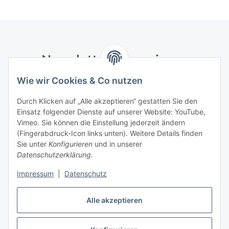
Newsletter Abonnieren
Wie wir Cookies & Co nutzen
Bitte senden Sie mir entsprechend Ihrer
Datenschutzerklärung
regelmäßig und jederzeit widerruflich
Durch Klicken auf „Alle akzeptieren“ gestatten Sie den
Informationen zu Ihrem Produktsortiment per E-Mail zu.
Einsatz folgender Dienste auf unserer Website: YouTube,
Vimeo. Sie können die Einstellung jederzeit ändern
Abonnieren
(Fingerabdruck-Icon links unten). Weitere Details finden
Newsletter Abonnieren
Sie unter
Konfigurieren
und in unserer
Datenschutzerklärung
.
Informationen
Impressum
|
Datenschutz
Gesetzliche Informationen
Alle akzeptieren