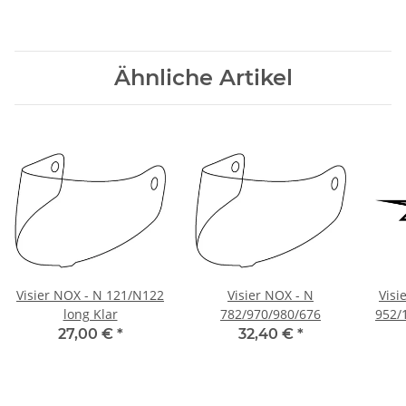
Ähnliche Artikel
Visier NOX - N 121/N122
Visier NOX - N
Visi
long Klar
782/970/980/676
952/
27,00 €
*
32,40 €
*