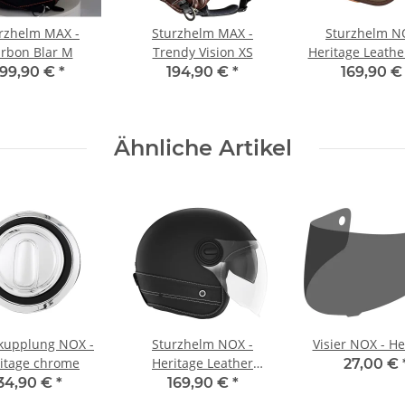
rzhelm MAX -
Sturzhelm MAX -
Sturzhelm N
rbon Blar M
Trendy Vision XS
Heritage Leathe
braun S
199,90 €
*
194,90 €
*
169,90 
Ähnliche Artikel
rkupplung NOX -
Sturzhelm NOX -
Visier NOX - He
itage chrome
Heritage Leather
27,00 €
schwarz matt schwarz
34,90 €
*
169,90 €
*