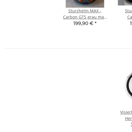
Sturzhelm MAX -
Stu
Carbon GTS grau matt
Ca
M
199,90 €
*
Visie
Her