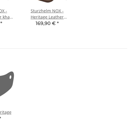
OX -
Sturzhelm NOX -
r khaki
Heritage Leather
schwarz matt braun L
€
*
169,90 €
*
ritage
*