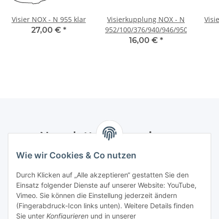
Visier NOX - N 955 klar
Visierkupplung NOX - N
Visi
952/100/376/940/946/950
27,00 €
*
16,00 €
*
Newsletter Abonnieren
Wie wir Cookies & Co nutzen
Bitte senden Sie mir entsprechend Ihrer
Datenschutzerklärung
regelmäßig und jederzeit widerruflich
Durch Klicken auf „Alle akzeptieren“ gestatten Sie den
Informationen zu Ihrem Produktsortiment per E-Mail zu.
Einsatz folgender Dienste auf unserer Website: YouTube,
Vimeo. Sie können die Einstellung jederzeit ändern
Abonnieren
(Fingerabdruck-Icon links unten). Weitere Details finden
Newsletter Abonnieren
Sie unter
Konfigurieren
und in unserer