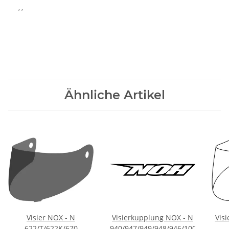
, ,
Ähnliche Artikel
Visier NOX - N
Visierkupplung NOX - N
Visi
622/T/622K/670
940/947/949/948/946/100/376