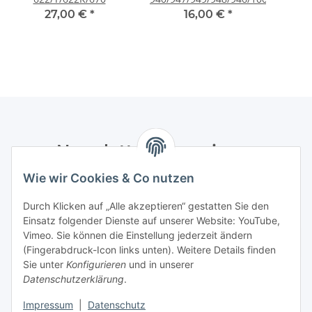
27,00 €
*
16,00 €
*
Newsletter Abonnieren
Wie wir Cookies & Co nutzen
Bitte senden Sie mir entsprechend Ihrer
Datenschutzerklärung
regelmäßig und jederzeit widerruflich
Durch Klicken auf „Alle akzeptieren“ gestatten Sie den
Informationen zu Ihrem Produktsortiment per E-Mail zu.
Einsatz folgender Dienste auf unserer Website: YouTube,
Vimeo. Sie können die Einstellung jederzeit ändern
Abonnieren
(Fingerabdruck-Icon links unten). Weitere Details finden
Newsletter Abonnieren
Sie unter
Konfigurieren
und in unserer
Datenschutzerklärung
.
Informationen
Impressum
|
Datenschutz