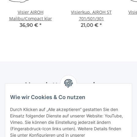
Visier AIROH
Visierkup. AIROH ST
Visi
Malibu/Compact klar
701/501/301
36,90 €
*
21,00 €
*
Newsletter Abonnieren
Wie wir Cookies & Co nutzen
Bitte senden Sie mir entsprechend Ihrer
Datenschutzerklärung
regelmäßig und jederzeit widerruflich
Durch Klicken auf „Alle akzeptieren“ gestatten Sie den
Informationen zu Ihrem Produktsortiment per E-Mail zu.
Einsatz folgender Dienste auf unserer Website: YouTube,
Vimeo. Sie können die Einstellung jederzeit ändern
Abonnieren
(Fingerabdruck-Icon links unten). Weitere Details finden
Newsletter Abonnieren
Sie unter
Konfigurieren
und in unserer