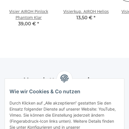
Visier AIROH Pinlock
Visierkup. AIROH Helios
Vis
Phantom Klar
13,50 €
*
39,00 €
*
Newsletter Abonnieren
Wie wir Cookies & Co nutzen
Bitte senden Sie mir entsprechend Ihrer
Datenschutzerklärung
regelmäßig und jederzeit widerruflich
Durch Klicken auf „Alle akzeptieren“ gestatten Sie den
Informationen zu Ihrem Produktsortiment per E-Mail zu.
Einsatz folgender Dienste auf unserer Website: YouTube,
Vimeo. Sie können die Einstellung jederzeit ändern
Abonnieren
(Fingerabdruck-Icon links unten). Weitere Details finden
Newsletter Abonnieren
Sie unter
Konfigurieren
und in unserer