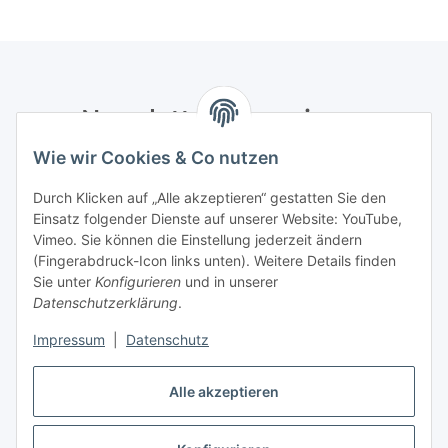
Newsletter Abonnieren
Wie wir Cookies & Co nutzen
Bitte senden Sie mir entsprechend Ihrer
Datenschutzerklärung
regelmäßig und jederzeit widerruflich
Durch Klicken auf „Alle akzeptieren“ gestatten Sie den
Informationen zu Ihrem Produktsortiment per E-Mail zu.
Einsatz folgender Dienste auf unserer Website: YouTube,
Vimeo. Sie können die Einstellung jederzeit ändern
Abonnieren
(Fingerabdruck-Icon links unten). Weitere Details finden
Newsletter Abonnieren
Sie unter
Konfigurieren
und in unserer
Datenschutzerklärung
.
Informationen
Impressum
|
Datenschutz
Gesetzliche Informationen
Alle akzeptieren