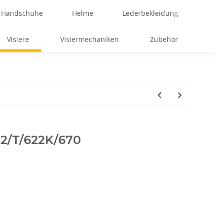
Handschuhe
Helme
Lederbekleidung
Visiere
Visiermechaniken
Zubehör
22/T/622K/670