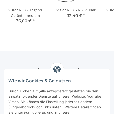
Visier NOX - Legend
Visier NOX - N 731 Klar
Visi
Getönt - medium
32,40 €
*
36,00 €
*
Newsletter Abonnieren
Wie wir Cookies & Co nutzen
Bitte senden Sie mir entsprechend Ihrer
Datenschutzerklärung
regelmäßig und jederzeit widerruflich
Durch Klicken auf „Alle akzeptieren“ gestatten Sie den
Informationen zu Ihrem Produktsortiment per E-Mail zu.
Einsatz folgender Dienste auf unserer Website: YouTube,
Vimeo. Sie können die Einstellung jederzeit ändern
Abonnieren
(Fingerabdruck-Icon links unten). Weitere Details finden
Newsletter Abonnieren
Sie unter
Konfigurieren
und in unserer