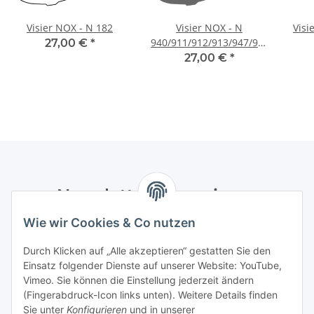
Visier NOX - N 182
Visier NOX - N
Visi
940/911/912/913/947/949/948/946
27,00 €
*
getönt
27,00 €
*
Newsletter Abonnieren
Wie wir Cookies & Co nutzen
Bitte senden Sie mir entsprechend Ihrer
Datenschutzerklärung
regelmäßig und jederzeit widerruflich
Durch Klicken auf „Alle akzeptieren“ gestatten Sie den
Informationen zu Ihrem Produktsortiment per E-Mail zu.
Einsatz folgender Dienste auf unserer Website: YouTube,
Vimeo. Sie können die Einstellung jederzeit ändern
Abonnieren
(Fingerabdruck-Icon links unten). Weitere Details finden
Newsletter Abonnieren
Sie unter
Konfigurieren
und in unserer